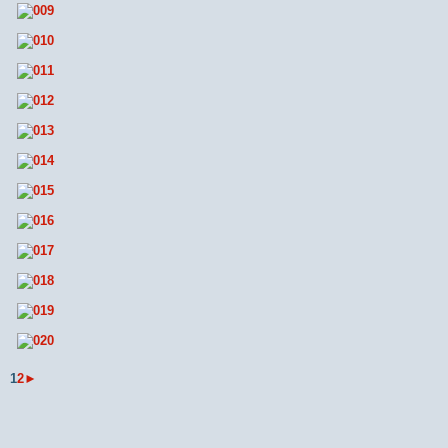
1
2
►